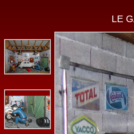
LE 
s